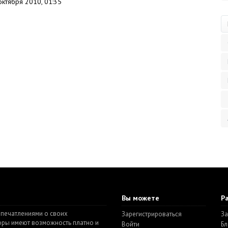
октября 2010, 01:35
Вы можете
Р
впечатлениями о своих
Зарегистрироваться
За
торы имеют возможность платно и
Войти
Бл