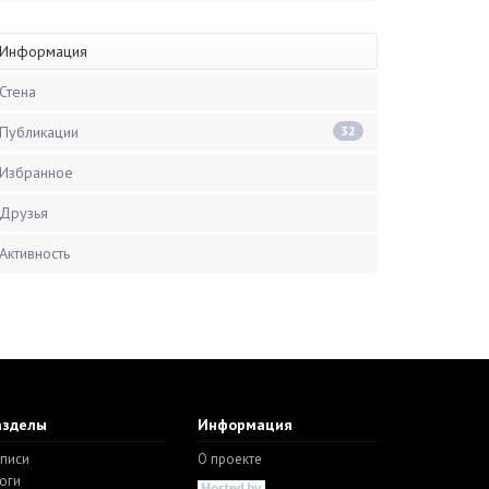
Информация
Стена
Публикации
32
Избранное
Друзья
Активность
азделы
Информация
писи
О проекте
оги