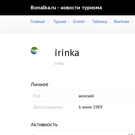
Bonalba.ru - новости туризма
Главная
·
Турция
·
Египет
·
Тайланд
·
Вьетнам
irinka
irinka
Личное
Пол:
женский
Дата рождения:
6 июня 1989
Активность