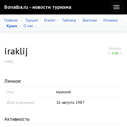
Bonalba.ru - новости туризма
Toggl
naviga
Главная
·
Турция
·
Египет
·
Тайланд
·
Вьетнам
·
Испания
·
Крым
·
О нас
·
iraklij
Рейтинг
0.00
iraklij
Личное
Пол:
мужской
Дата рождения:
16 августа 1987
Активность