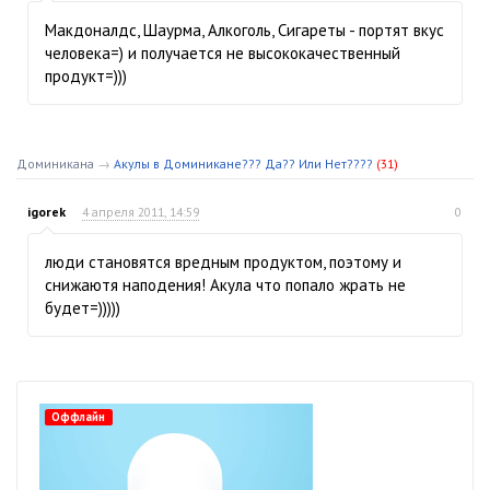
Макдоналдс, Шаурма, Алкоголь, Сигареты - портят вкус
человека=) и получается не высококачественный
продукт=)))
Доминикана
→
Акулы в Доминикане??? Да?? Или Нет????
(31)
igorek
4 апреля 2011, 14:59
0
люди становятся вредным продуктом, поэтому и
снижаютя наподения! Акула что попало жрать не
будет=)))))
Оффлайн