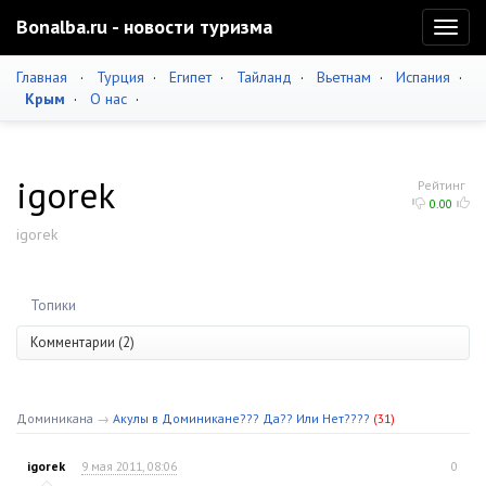
Bonalba.ru - новости туризма
Toggl
naviga
Главная
·
Турция
·
Египет
·
Тайланд
·
Вьетнам
·
Испания
·
Крым
·
О нас
·
igorek
Рейтинг
0.00
igorek
Топики
Комментарии (2)
Доминикана
→
Акулы в Доминикане??? Да?? Или Нет????
(31)
igorek
9 мая 2011, 08:06
0