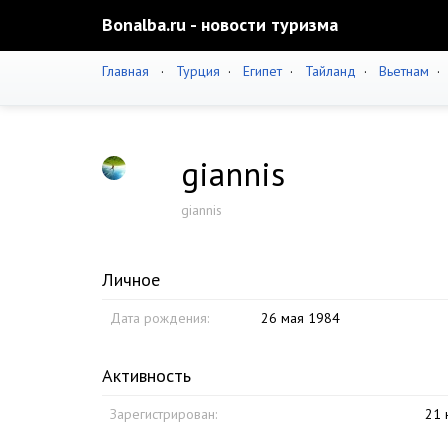
Bonalba.ru - новости туризма
Главная
·
Турция
·
Египет
·
Тайланд
·
Вьетнам
giannis
giannis
Личное
Дата рождения:
26 мая 1984
Активность
Зарегистрирован:
21 