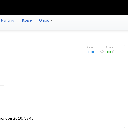
·
Испания
·
Крым
·
О нас
·
Сила
Рейтинг
0.00
0.00
ноября 2010, 15:45