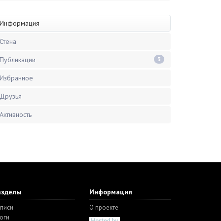
Информация
Стена
Публикации
3
Избранное
Друзья
Активность
азделы
Информация
писи
О проекте
оги