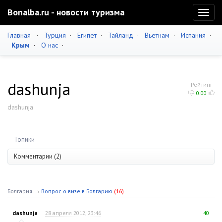
Bonalba.ru - новости туризма
Toggl
naviga
Главная
·
Турция
·
Египет
·
Тайланд
·
Вьетнам
·
Испания
·
Крым
·
О нас
·
dashunja
Рейтинг
0.00
dashunja
Топики
Комментарии (2)
Болгария
→
Вопрос о визе в Болгарию
(16)
dashunja
28 апреля 2012, 23:46
40