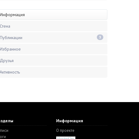
Информация
Стена
Публикации
3
Избранное
Друзья
Активность
азделы
Информация
писи
О проекте
оги