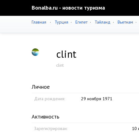
Bonalba.ru - новости туризма
Главная
·
Турция
·
Египет
·
Тайланд
·
Вьетнам
clint
clint
Личное
Дата рождения:
29 ноября 1971
Активность
Зарегистрирован:
10 