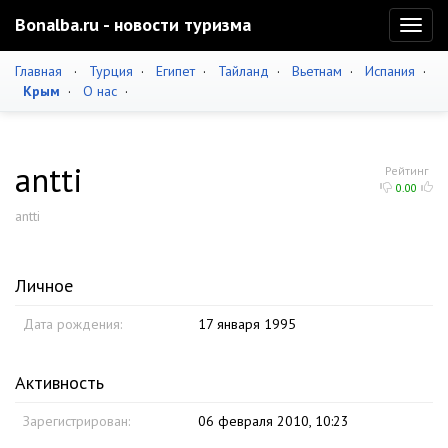
Bonalba.ru - новости туризма
Toggl
naviga
Главная
·
Турция
·
Египет
·
Тайланд
·
Вьетнам
·
Испания
·
Крым
·
О нас
·
antti
Рейтинг
0.00
antti
Личное
Дата рождения:
17 января 1995
Активность
Зарегистрирован:
06 февраля 2010, 10:23