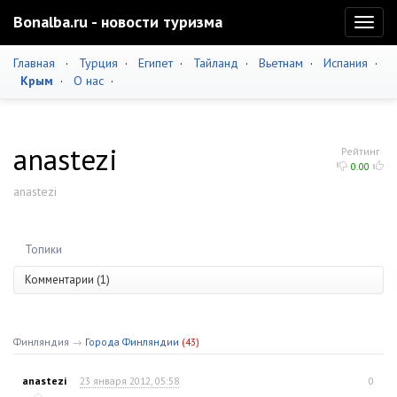
Bonalba.ru - новости туризма
Toggl
naviga
Главная
·
Турция
·
Египет
·
Тайланд
·
Вьетнам
·
Испания
·
Крым
·
О нас
·
anastezi
Рейтинг
0.00
anastezi
Топики
Комментарии (1)
Финляндия
→
Города Финляндии
(43)
anastezi
23 января 2012, 05:58
0