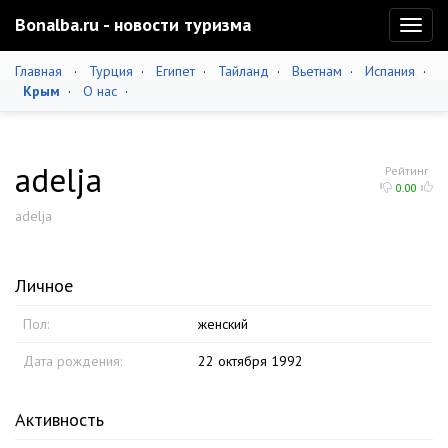
Bonalba.ru - новости туризма
Toggl
naviga
Главная
·
Турция
·
Египет
·
Тайланд
·
Вьетнам
·
Испания
·
Крым
·
О нас
·
adelja
Рейтинг
0.00
adelja
Личное
Пол:
женский
Дата рождения:
22 октября 1992
Активность