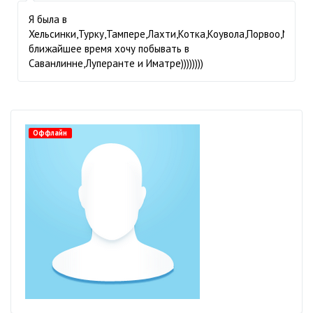
Я была в
Хельсинки,Турку,Тампере,Лахти,Котка,Коувола,Порвоо,Миккели)
ближайшее время хочу побывать в
Саванлинне,Луперанте и Иматре))))))))
Оффлайн