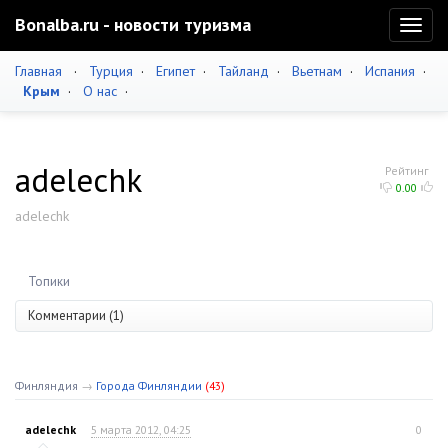
Bonalba.ru - новости туризма
Toggl
naviga
Главная
·
Турция
·
Египет
·
Тайланд
·
Вьетнам
·
Испания
·
Крым
·
О нас
·
adelechk
Рейтинг
0.00
adelechk
Топики
Комментарии (1)
Финляндия
→
Города Финляндии
(43)
adelechk
5 марта 2012, 04:25
0